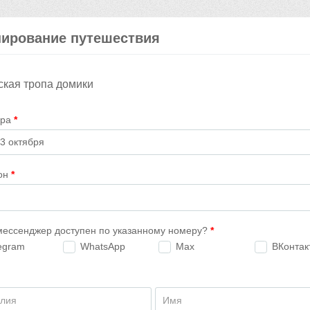
ирование путешествия
ская тропа домики
ура
*
он
*
мессенджер доступен по указанному номеру?
*
egram
WhatsApp
Max
ВКонтак