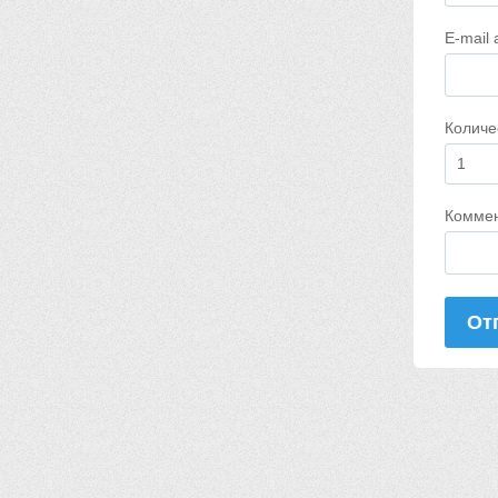
E-mail
Количе
Комме
От