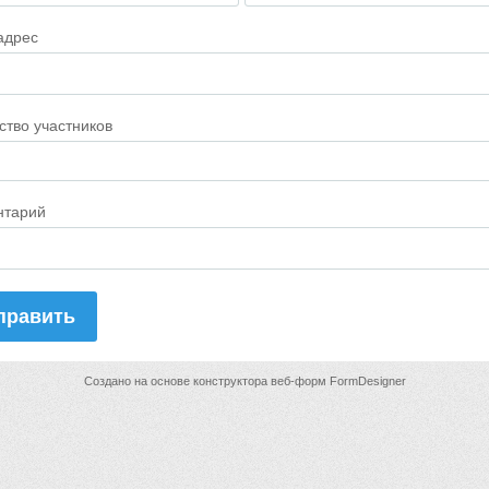
 адрес
ство участников
нтарий
править
Создано на основе конструктора веб-форм
FormDesigner