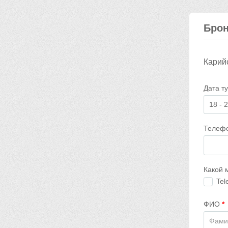
Брон
Карий
Дата т
Телеф
Какой 
Tel
ФИО
*