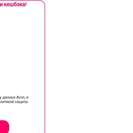
и кешбэка!
у данных Avon, и
олитикой защиты