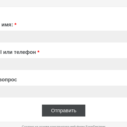
 имя:
*
il или телефон
*
вопрос
Отправить
Создано на основе конструктора веб-форм
FormDesigner