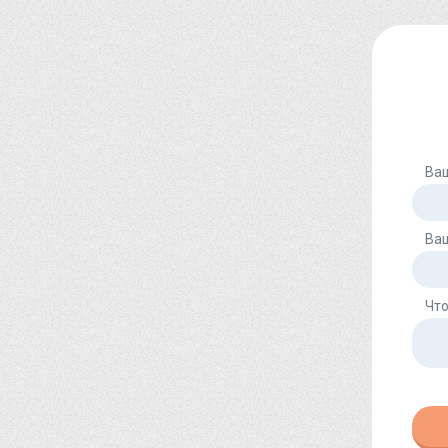
Ва
Ва
Что