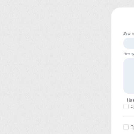
Ваш т
Что н
На 
С
П