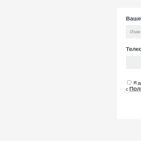
Ваше
Теле
Я д
Пол
с