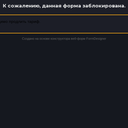
К сожалению, данная форма заблокирована.
имо продлить тариф.
Создано на основе конструктора веб-форм
FormDesigner