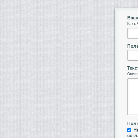
Ваш
Как к
Поле
Текс
Опиши
Поль
Н
согл