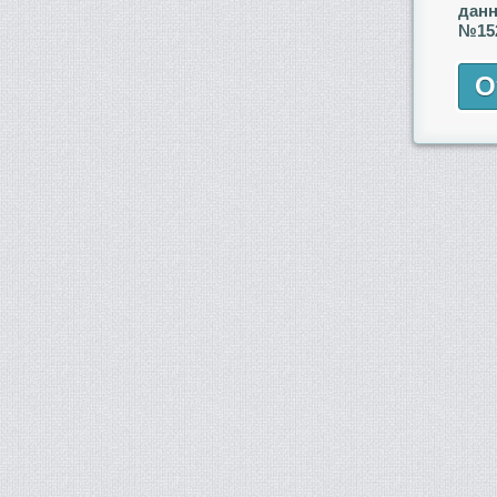
данн
№152
О