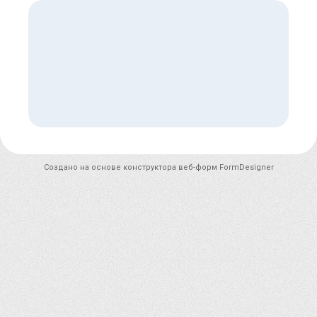
Создано на основе конструктора веб-форм
FormDesigner