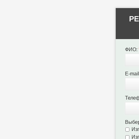
PE
ФИО:
E-mai
Теле
Выбер
Изг
Изг