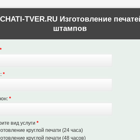
CHATI-TVER.RU Изготовление печате
штампов
*
l:
*
фон:
*
ите вид услуги
*
отовление круглой печати (24 часа)
отовление круглой печати (48 часов)