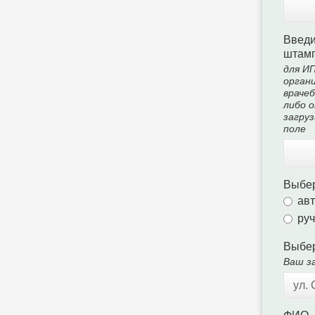
Введи
штам
для ИП
органи
врачеб
либо 
загруз
поле
Выбер
ав
руч
Выбер
Ваш за