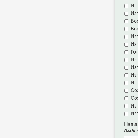
Из
Из
Вос
Вос
Из
Из
Го
Из
Из
Из
Из
Со
Со
Из
Из
Напиш
Введи