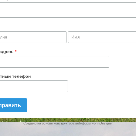
 адрес:
*
ктный телефон
править
Создано на основе конструктора веб-форм
FormDesigner