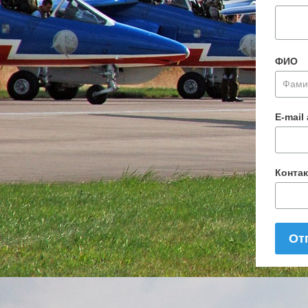
ФИО
E-mail
Конта
От