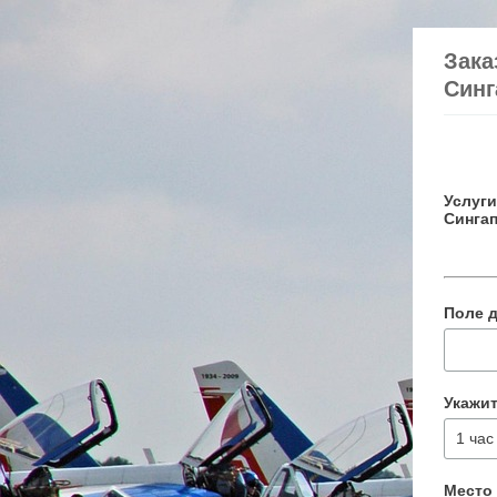
Зака
Синг
Услуг
Сингап
Поле 
Укажи
Место