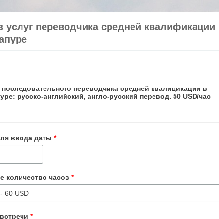
з услуг переводчика средней квалификации 
апуре
и
последовательного переводчика средней квалицикации
в
уре: русско-английский, англо-русский перевод. 50 USD/час
для ввода даты
*
те количество часов
*
 встречи
*