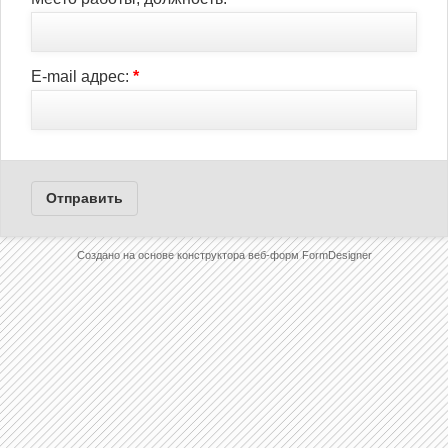
E-mail адрес:
*
Отправить
Создано на основе конструктора веб-форм
FormDesigner