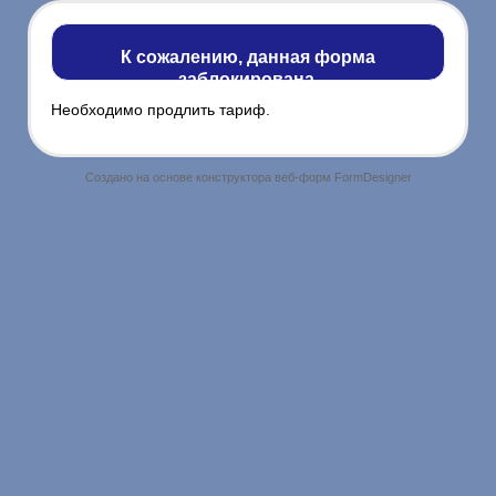
К сожалению, данная форма
заблокирована.
Необходимо продлить тариф.
Создано на основе конструктора веб-форм
FormDesigner