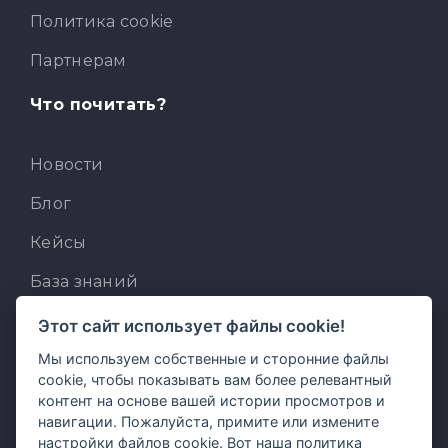
Политика cookie
Партнерам
Что почитать?
Новости
Блог
Кейсы
База знаний
Для разработчиков
Этот сайт использует файлы cookie!
Мы используем собственные и сторонние файлы
Встроенный AI-ассистент
cookie, чтобы показывать вам более релевантный
MCP для AI-клиентов
контент на основе вашей истории просмотров и
навигации. Пожалуйста, примите или измените
Отзывы и предложения
настройки файлов cookie. Вот наша
политика