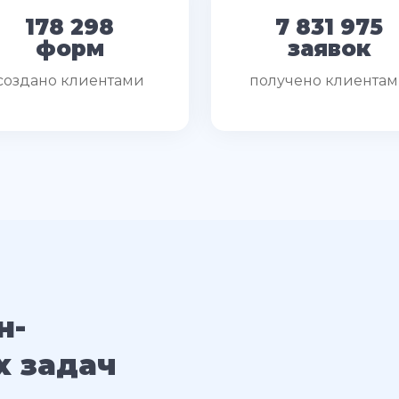
178 298
7 831 975
форм
заявок
создано клиентами
получено клиента
н-
х задач