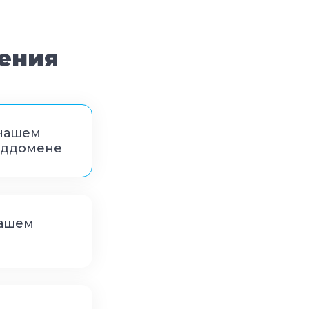
ения
 нашем
оддомене
вашем