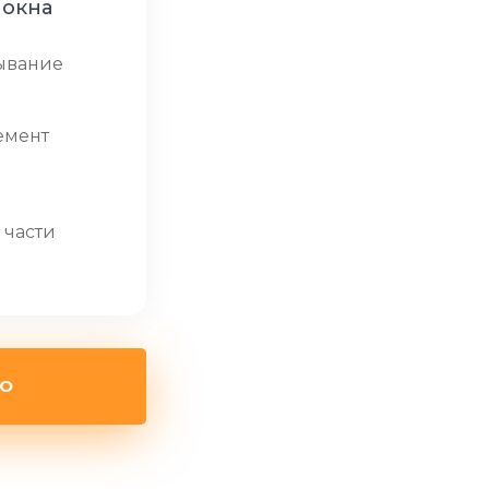
 окна
ывание
емент
 части
НО