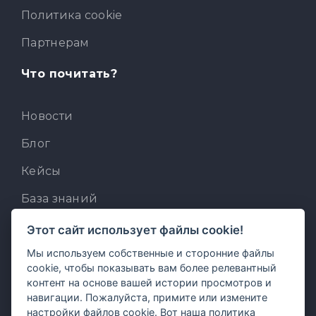
Политика cookie
Партнерам
Что почитать?
Новости
Блог
Кейсы
База знаний
Для разработчиков
Этот сайт использует файлы cookie!
Мы используем собственные и сторонние файлы
Встроенный AI-ассистент
cookie, чтобы показывать вам более релевантный
MCP для AI-клиентов
контент на основе вашей истории просмотров и
навигации. Пожалуйста, примите или измените
Отзывы и предложения
настройки файлов cookie. Вот наша
политика