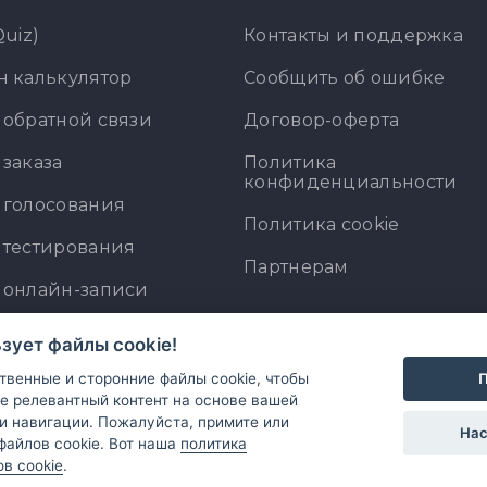
Quiz)
Контакты и поддержка
 калькулятор
Сообщить об ошибке
обратной связи
Договор-оферта
заказа
Политика
конфиденциальности
 голосования
Политика cookie
 тестирования
Партнерам
 онлайн-записи
уктор веб-форм
ьзует файлы cookie!
уктор квизов
П
венные и сторонние файлы cookie, чтобы
е релевантный контент на основе вашей
уктор калькуляторов
и навигации. Пожалуйста, примите или
Нас
файлов cookie. Вот наша
политика
в cookie
.