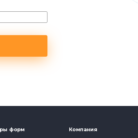
ры форм
Компания