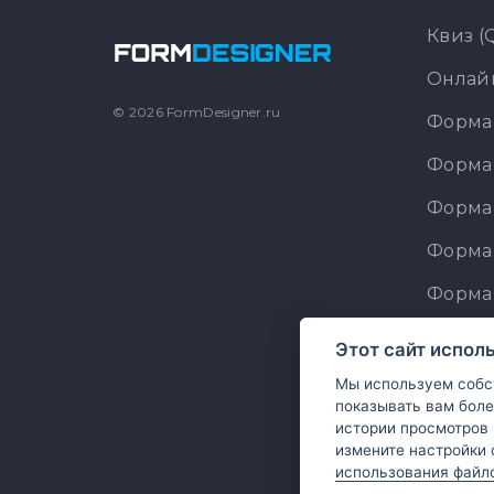
Квиз (
Онлайн
© 2026 FormDesigner.ru
Форма 
Форма 
Форма
Форма
Форма
Констр
Этот сайт испол
Констр
Мы используем собст
показывать вам боле
Констр
истории просмотров 
измените настройки 
использования файло