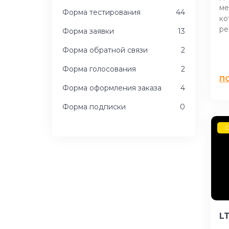
ме
Форма тестирования
44
ко
ре
Форма заявки
13
Форма обратной связи
2
Форма голосования
2
П
Форма оформления заказа
4
Форма подписки
0
G
L