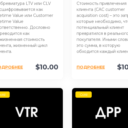
бревиатура LTV или CLV
Стоимость привлечения
сшифровывается как
клиента (CAC customer
fetime Value или Customer
acquisition cost) – это за
fetime Value
которые необходимо, ч
ответственно. Дословно
потенциальный клиент
реводится как
превратился в реальног
жизненная стоимость
покупателя. Иными слов
иента, жизненный цикл
это сумма, в которую
иента.
обходится каждый клиен
$10.00
$1
ОДРОБНЕЕ
ПОДРОБНЕЕ
old
Gold