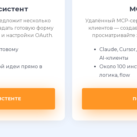
систент
M
редложит несколько
Удалённый MCP-серв
здать готовую форму
клиентов — созда
 и настройки OAuth.
просматривайте 
стовому
Claude, Curso
AI-клиенты
й идеи прямо в
Около 100 инс
логика, flow
ИСТЕНТЕ
П