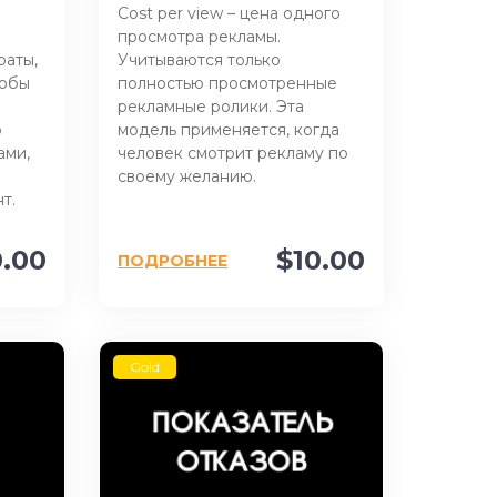
Cost per view – цена одного
просмотра рекламы.
траты,
Учитываются только
тобы
полностью просмотренные
рекламные ролики. Эта
о
модель применяется, когда
ами,
человек смотрит рекламу по
своему желанию.
т.
0.00
$10.00
ПОДРОБНЕЕ
Gold