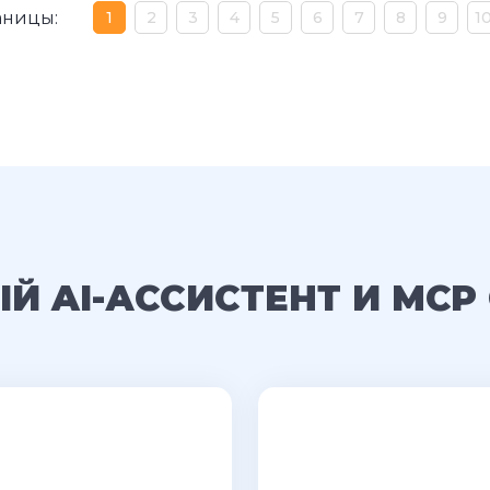
аницы:
1
2
3
4
5
6
7
8
9
1
Й AI-АССИСТЕНТ И MCP