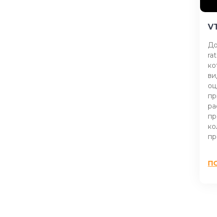
V
До
ra
ко
ви
оц
пр
ра
пр
ко
пр
П