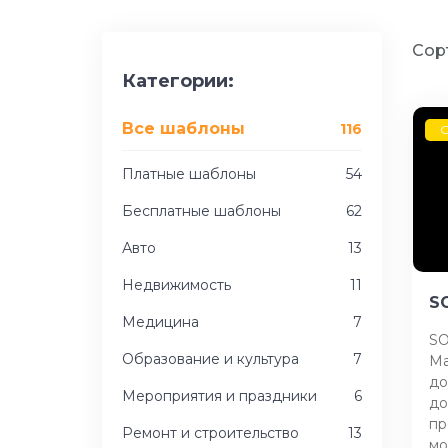
Сор
Категории:
Все шаблоны
116
G
Платные шаблоны
54
Бесплатные шаблоны
62
Авто
13
Недвижимость
11
S
Медицина
7
SO
Образование и культура
7
Ma
до
Мероприятия и праздники
6
до
пр
Ремонт и строительство
13
мо