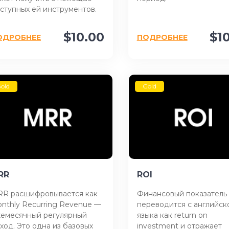
ступных ей инструментов.
$10.00
$1
ОДРОБНЕЕ
ПОДРОБНЕЕ
old
Gold
RR
ROI
R расшифровывается как
Финансовый показатель
nthly Recurring Revenue —
переводится с английск
емесячный регулярный
языка как return on
ход. Это одна из базовых
investment и отражает