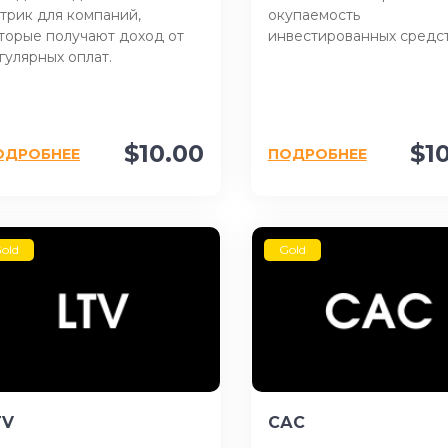
трик для компаний,
окупаемость
торые получают доход от
инвестированных средст
гулярных оплат.
$10.00
$1
ОДРОБНЕЕ
ПОДРОБНЕЕ
old
Gold
TV
САС