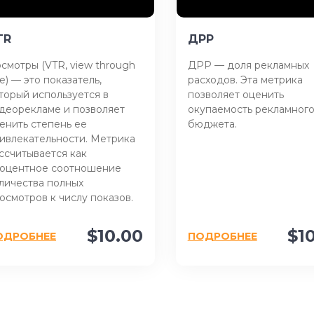
TR
ДРР
смотры (VTR, view through
ДРР — доля рекламных
te) — это показатель,
расходов. Эта метрика
торый используется в
позволяет оценить
деорекламе и позволяет
окупаемость рекламног
енить степень ее
бюджета.
ивлекательности. Метрика
ссчитывается как
оцентное соотношение
личества полных
осмотров к числу показов.
$10.00
$1
ОДРОБНЕЕ
ПОДРОБНЕЕ