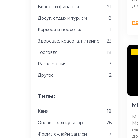
до
Бизнес и финансы
21
Досуг, отдых и туризм
8
П
Карьера и персонал
1
Здоровье, красота, питание
23
Торговля
18
G
Развлечения
13
Другое
2
Типы:
M
Квиз
18
MR
Онлайн калькулятор
26
Mo
еж
Форма онлайн-записи
7
до