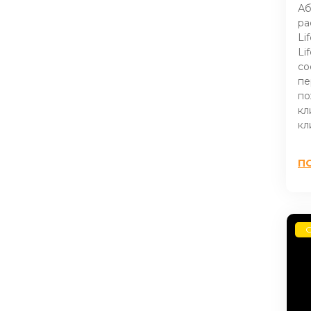
Аб
ра
Li
Li
со
пе
по
кл
кл
П
G