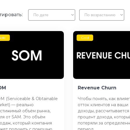
тировать:
old
Gold
OM
Revenue Churn
M (Serviceable & Obtainable
Чтобы понять, как влияе
rket) — реально
отток клиентов на ваши
стижимый объём рынка,
доходы, рассчитывается
ля от SAM. Это объём
процент дохода, которы
одаж, который компания
потеряли за определен
жет получить с помощью
период.