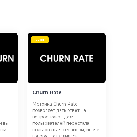
Gold
Churn Rate
т
Метрика Churn Rate
позволяет дать ответ на
вопрос, какая доля
й вы
пользователей перестала
ный
пользоваться сервисом, иначе
говоря, – отвалилась.