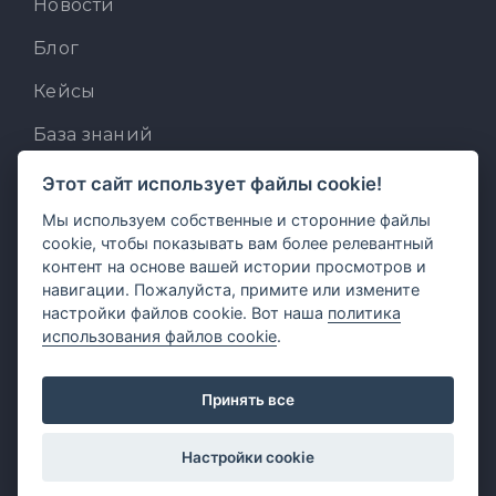
Новости
Блог
Кейсы
База знаний
Для разработчиков
Этот сайт использует файлы cookie!
Мы используем собственные и сторонние файлы
Встроенный AI-ассистент
cookie, чтобы показывать вам более релевантный
MCP для AI-клиентов
контент на основе вашей истории просмотров и
навигации. Пожалуйста, примите или измените
Отзывы и предложения
настройки файлов cookie. Вот наша
политика
использования файлов cookie
.
Принять все
Настройки cookie