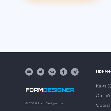
Приме
Квиз (
Онлайн
© 2026 FormDesigner.ru
Форма 