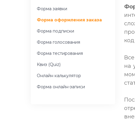
Фо
Форма заявки
инт
Форма оформления заказа
сло
Форма подписки
про
код
Форма голосования
Форма тестирования
Все
Квиз (Quiz)
на 
мом
Онлайн калькулятор
ста
Форма онлайн-записи
По
отр
вне