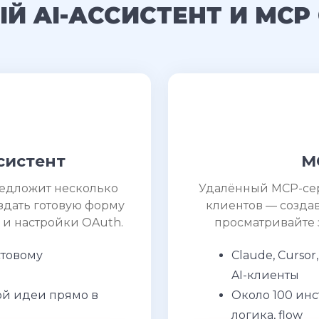
Й AI-АССИСТЕНТ И MCP
систент
M
редложит несколько
Удалённый MCP-серв
здать готовую форму
клиентов — созда
 и настройки OAuth.
просматривайте 
стовому
Claude, Curso
AI-клиенты
й идеи прямо в
Около 100 инс
логика, flow