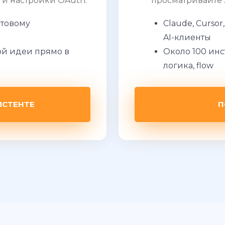
 и настройки OAuth.
просматривайте 
стовому
Claude, Curso
AI-клиенты
й идеи прямо в
Около 100 инс
логика, flow
ИСТЕНТЕ
П