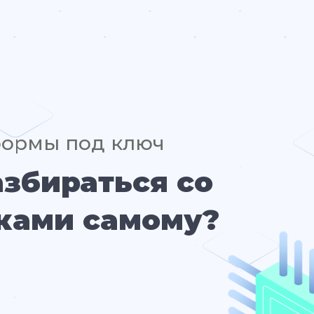
формы под ключ
азбираться со
ками самому?