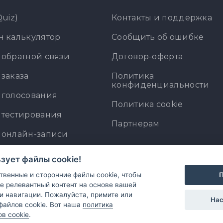
Quiz)
Контакты и поддержка
 калькулятор
Сообщить об ошибке
обратной связи
Договор-оферта
заказа
Политика
конфиденциальности
 голосования
Политика cookie
 тестирования
Партнерам
 онлайн-записи
уктор веб-форм
ьзует файлы cookie!
уктор квизов
П
венные и сторонние файлы cookie, чтобы
е релевантный контент на основе вашей
уктор калькуляторов
и навигации. Пожалуйста, примите или
Нас
файлов cookie. Вот наша
политика
в cookie
.