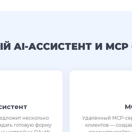
Й AI-АССИСТЕНТ И MCP
систент
M
редложит несколько
Удалённый MCP-серв
здать готовую форму
клиентов — созда