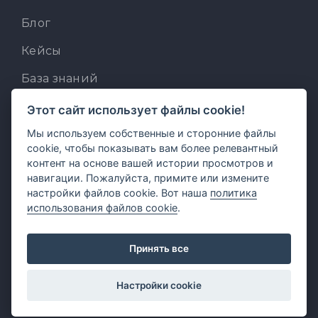
Блог
Кейсы
База знаний
Для разработчиков
Этот сайт использует файлы cookie!
Мы используем собственные и сторонние файлы
Встроенный AI-ассистент
cookie, чтобы показывать вам более релевантный
MCP для AI-клиентов
контент на основе вашей истории просмотров и
навигации. Пожалуйста, примите или измените
Отзывы и предложения
настройки файлов cookie. Вот наша
политика
использования файлов cookie
.
Принять все
Настройки cookie
© 2026 FormDesigner.ru