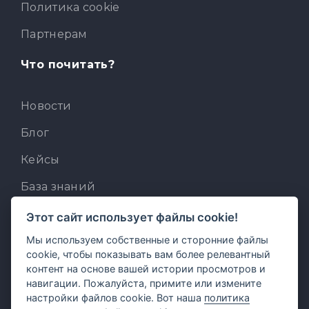
Политика cookie
Партнерам
Что почитать?
Новости
Блог
Кейсы
База знаний
Для разработчиков
Этот сайт использует файлы cookie!
Встроенный AI-ассистент
Мы используем собственные и сторонние файлы
cookie, чтобы показывать вам более релевантный
MCP для AI-клиентов
контент на основе вашей истории просмотров и
навигации. Пожалуйста, примите или измените
Отзывы и предложения
настройки файлов cookie. Вот наша
политика