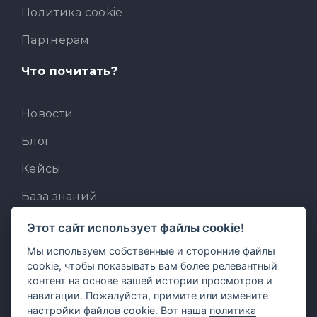
Политика cookie
Партнерам
Что почитать?
Новости
Блог
Кейсы
База знаний
Для разработчиков
Этот сайт использует файлы cookie!
Встроенный AI-ассистент
Мы используем собственные и сторонние файлы
cookie, чтобы показывать вам более релевантный
MCP для AI-клиентов
контент на основе вашей истории просмотров и
навигации. Пожалуйста, примите или измените
Отзывы и предложения
настройки файлов cookie. Вот наша
политика