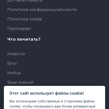
Договор-оферта
Политика конфиденциальности
Политика cookie
Партнерам
Что почитать?
Новости
Блог
Кейсы
База знаний
Для разработчиков
Этот сайт использует файлы cookie!
Мы используем собственные и сторонние файлы
Встроенный AI-ассистент
cookie, чтобы показывать вам более релевантный