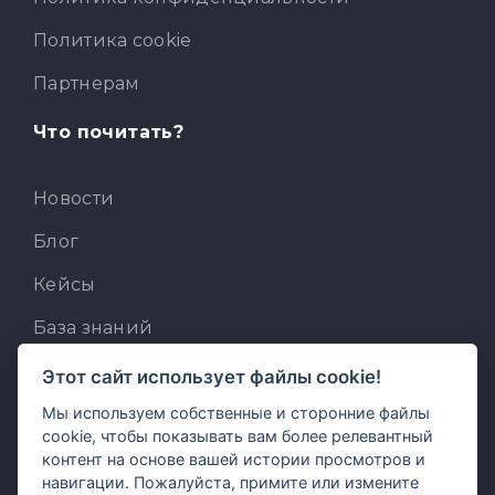
Политика cookie
Партнерам
Что почитать?
Новости
Блог
Кейсы
База знаний
Для разработчиков
Этот сайт использует файлы cookie!
Мы используем собственные и сторонние файлы
Встроенный AI-ассистент
cookie, чтобы показывать вам более релевантный
MCP для AI-клиентов
контент на основе вашей истории просмотров и
навигации. Пожалуйста, примите или измените