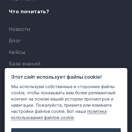
Что почитать?
Новости
Блог
Кейсы
База знаний
Для разработчиков
Этот сайт использует файлы cookie!
Мы используем собственные и сторонние файлы
Встроенный AI-ассистент
cookie, чтобы показывать вам более релевантный
MCP для AI-клиентов
контент на основе вашей истории просмотров и
навигации. Пожалуйста, примите или измените
Отзывы и предложения
настройки файлов cookie. Вот наша
политика
использования файлов cookie
.