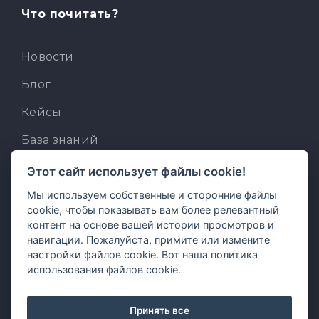
Что почитать?
Новости
Блог
Кейсы
База знаний
Для разработчиков
Этот сайт использует файлы cookie!
Мы используем собственные и сторонние файлы
Встроенный AI-ассистент
cookie, чтобы показывать вам более релевантный
MCP для AI-клиентов
контент на основе вашей истории просмотров и
навигации. Пожалуйста, примите или измените
Отзывы и предложения
настройки файлов cookie. Вот наша
политика
использования файлов cookie
.
Принять все