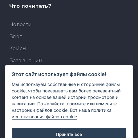
Что почитать?
Новости
Блог
Кейсы
База знаний
Для разработчиков
Этот сайт использует файлы cookie!
Мы используем собственные и сторонние файлы
Встроенный AI-ассистент
cookie, чтобы показывать вам более релевантный
MCP для AI-клиентов
контент на основе вашей истории просмотров и
навигации. Пожалуйста, примите или измените
Отзывы и предложения
настройки файлов cookie. Вот наша
политика
использования файлов cookie
.
Принять все