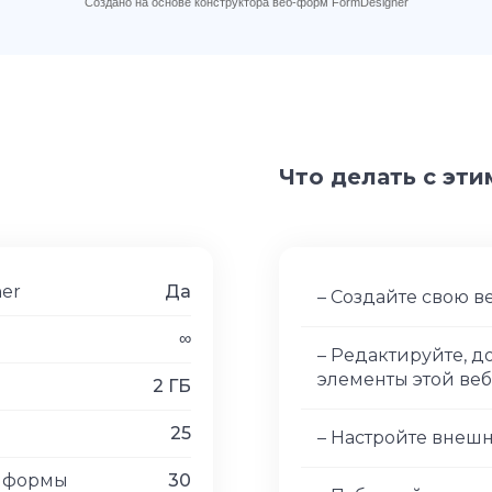
Что делать с эт
ner
Да
– Создайте свою в
∞
– Редактируйте, 
элементы этой ве
2 ГБ
25
– Настройте внеш
в формы
30