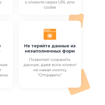
с
о клиенте через URL или
cookie
е
Не теряйте данные из
е
незаполненных форм
Позволяет сохранять
жные
данные, даже если клиент
т
не нажал кнопку
нены
"Отправить"