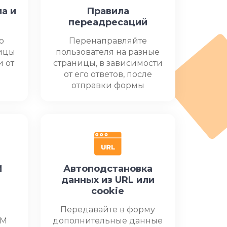
а и
Правила
переадресаций
о
Перенаправляйте
ницы
пользователя на разные
и от
страницы, в зависимости
от его ответов, после
отправки формы
M
Автоподстановка
данных из URL или
cookie
Передавайте в форму
TM
дополнительные данные