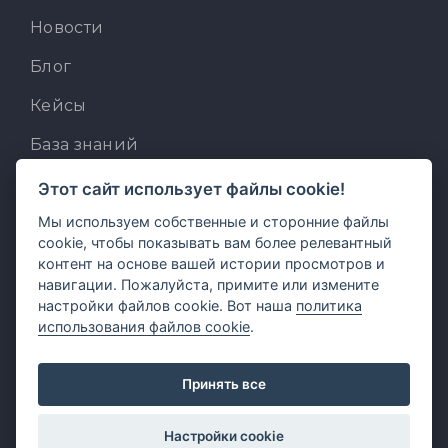
Новости
Блог
Кейсы
База знаний
Для разработчиков
Этот сайт использует файлы cookie!
Мы используем собственные и сторонние файлы
Встроенный AI-ассистент
cookie, чтобы показывать вам более релевантный
MCP для AI-клиентов
контент на основе вашей истории просмотров и
навигации. Пожалуйста, примите или измените
Отзывы и предложения
настройки файлов cookie. Вот наша
политика
использования файлов cookie
.
Принять все
Настройки cookie