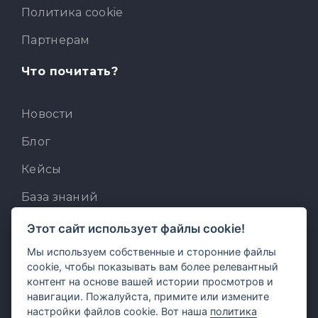
Политика cookie
Партнерам
Что почитать?
Новости
Блог
Кейсы
База знаний
Для разработчиков
Этот сайт использует файлы cookie!
Мы используем собственные и сторонние файлы
Встроенный AI-ассистент
cookie, чтобы показывать вам более релевантный
MCP для AI-клиентов
контент на основе вашей истории просмотров и
навигации. Пожалуйста, примите или измените
Отзывы и предложения
настройки файлов cookie. Вот наша
политика