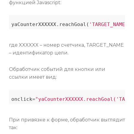
функцией Javascript:
yaCounterXXXXXX.reachGoal(
'TARGET_NAME'
где XXXXXX – номер счетчика, TARGET_NAME
– идентификатор цели.
Обработчик событий для кнопки или
ссылки имеет вид:
onсlick=
"yaCounterXXXXXX.reachGoal('TARGE
При привязке к форме, обработчик выглядит
так: