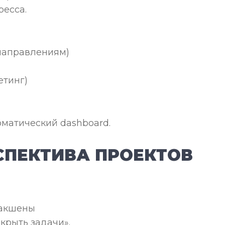
ресса.
направлениям)
етинг)
оматический dashboard.
СПЕКТИВА ПРОЕКТОВ
дакшены
акрыть задачи».