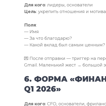
Для кого
: лидеры, основатели
Цель
: укрепить отношения и мотив
Поля
:
— Имя
— За что благодарю?
— Какой вклад был самым ценным?
💌 После отправки — триггер на пе
Gmail. Маленький жест → большой э
6. ФОРМА «ФИНА
Q1 2026»
Для кого
: CFO, основатели, фрилан