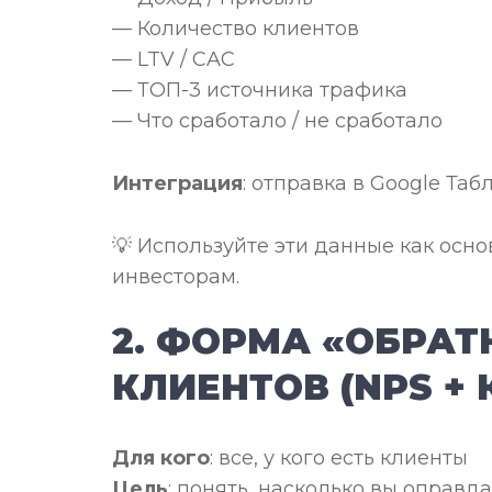
— Количество клиентов
— LTV / CAC
— ТОП-3 источника трафика
— Что сработало / не сработало
Интеграция
: отправка в Google Та
💡 Используйте эти данные как осно
инвесторам.
2. ФОРМА «ОБРАТ
КЛИЕНТОВ (NPS +
Для кого
: все, у кого есть клиенты
Цель
: понять, насколько вы оправд