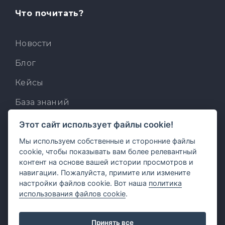
Что почитать?
Новости
Блог
Кейсы
База знаний
Для разработчиков
Этот сайт использует файлы cookie!
Мы используем собственные и сторонние файлы
Встроенный AI-ассистент
cookie, чтобы показывать вам более релевантный
MCP для AI-клиентов
контент на основе вашей истории просмотров и
навигации. Пожалуйста, примите или измените
Отзывы и предложения
настройки файлов cookie. Вот наша
политика
использования файлов cookie
.
Принять все