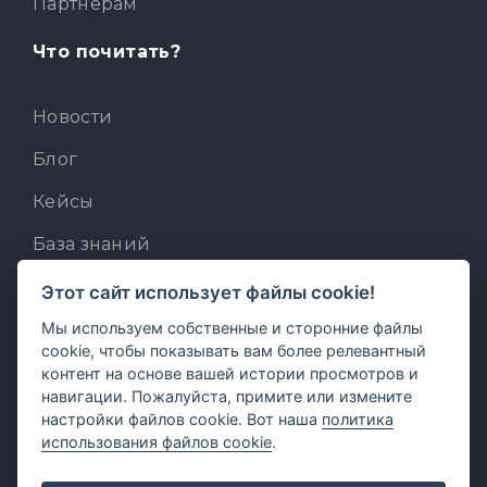
Партнерам
Что почитать?
Новости
Блог
Кейсы
База знаний
Для разработчиков
Этот сайт использует файлы cookie!
Мы используем собственные и сторонние файлы
Встроенный AI-ассистент
cookie, чтобы показывать вам более релевантный
MCP для AI-клиентов
контент на основе вашей истории просмотров и
навигации. Пожалуйста, примите или измените
Отзывы и предложения
настройки файлов cookie. Вот наша
политика
использования файлов cookie
.