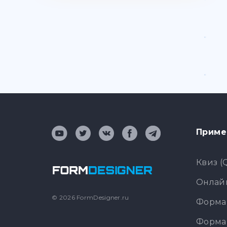
Приме
Квиз (
Онлайн
© 2026 FormDesigner.ru
Форма 
Форма 