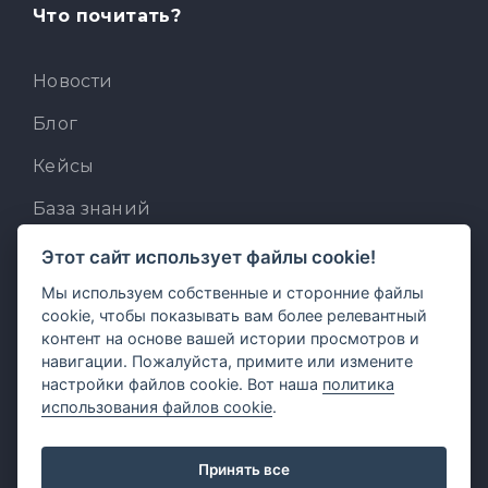
Что почитать?
Новости
Блог
Кейсы
База знаний
Для разработчиков
Этот сайт использует файлы cookie!
Мы используем собственные и сторонние файлы
Встроенный AI-ассистент
cookie, чтобы показывать вам более релевантный
MCP для AI-клиентов
контент на основе вашей истории просмотров и
навигации. Пожалуйста, примите или измените
Отзывы и предложения
настройки файлов cookie. Вот наша
политика
использования файлов cookie
.
Принять все