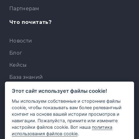
Партнерам
Что почитать?
Новости
Блог
Кейсы
База знаний
Для разработчиков
Этот сайт использует файлы cookie!
Мы используем собственные и сторонние файлы
Встроенный AI-ассистент
cookie, чтобы показывать вам более релевантный
MCP для AI-клиентов
контент на основе вашей истории просмотров и
навигации. Пожалуйста, примите или измените
Отзывы и предложения
настройки файлов cookie. Вот наша
политика
использования файлов cookie
.