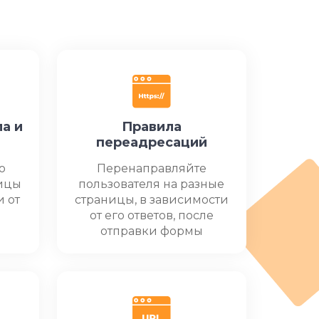
а и
Правила
переадресаций
о
Перенаправляйте
ницы
пользователя на разные
и от
страницы, в зависимости
от его ответов, после
отправки формы