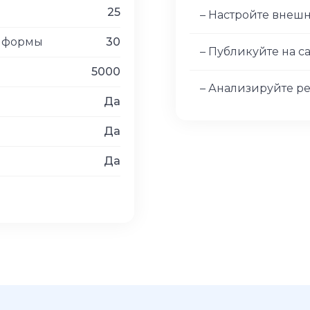
25
– Настройте внеш
в формы
30
– Публикуйте на с
5000
– Анализируйте ре
Да
Да
Да