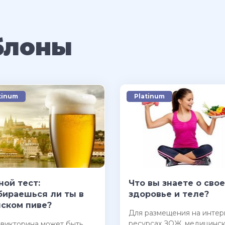
блоны
tinum
Platinum
ной тест:
Что вы знаете о сво
бираешься ли ты в
здоровье и теле?
ском пиве?
Для размещения на интер
ресурсах ЗОЖ, медицинск
-викторина может быть