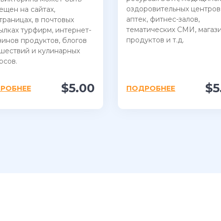
оздоровительных центров
ещен на сайтах,
аптек, фитнес-залов,
траницах, в почтовых
тематических СМИ, магаз
ылках турфирм, интернет-
продуктов и т.д.
зинов продуктов, блогов
шествий и кулинарных
рсов.
$5.00
$5
РОБНЕЕ
ПОДРОБНЕЕ