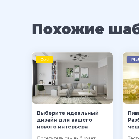
Похожие ша
Gold
Pla
Выберите идеальный
Пив
дизайн для вашего
Раз
нового интерьера
чеш
Посетитель сам выбирает
Тест