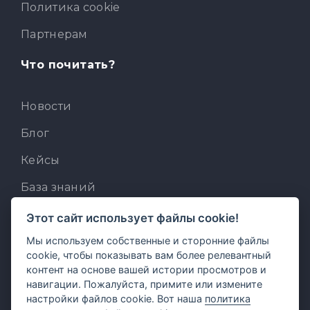
Политика cookie
Партнерам
Что почитать?
Новости
Блог
Кейсы
База знаний
Для разработчиков
Этот сайт использует файлы cookie!
Мы используем собственные и сторонние файлы
Встроенный AI-ассистент
cookie, чтобы показывать вам более релевантный
MCP для AI-клиентов
контент на основе вашей истории просмотров и
навигации. Пожалуйста, примите или измените
Отзывы и предложения
настройки файлов cookie. Вот наша
политика