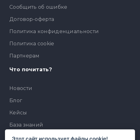
Сообщить об ошибке
Договор-оферта
Политика конфиденциальности
Политика cookie
Партнерам
Что почитать?
Новости
Блог
Кейсы
База знаний
Для разработчиков
Этот сайт использует файлы cookie!