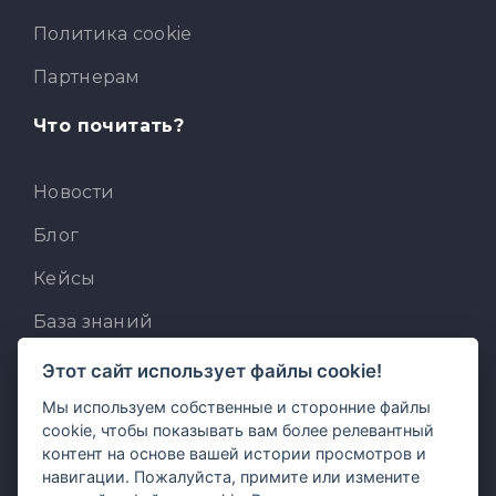
Политика cookie
Партнерам
Что почитать?
Новости
Блог
Кейсы
База знаний
Для разработчиков
Этот сайт использует файлы cookie!
Мы используем собственные и сторонние файлы
Встроенный AI-ассистент
cookie, чтобы показывать вам более релевантный
MCP для AI-клиентов
контент на основе вашей истории просмотров и
навигации. Пожалуйста, примите или измените
Отзывы и предложения