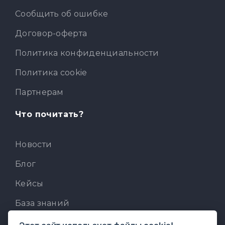
Сообщить об ошибке
Договор-оферта
Политика конфиденциальности
Политика cookie
Партнерам
Что почитать?
Новости
Блог
Кейсы
База знаний
Для разработчиков