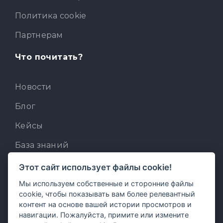
Политика cookie
Партнерам
Что почитать?
Новости
Блог
Кейсы
База знаний
Для разработчиков
Этот сайт использует файлы cookie!
Мы используем собственные и сторонние файлы
Встроенный AI-ассистент
cookie, чтобы показывать вам более релевантный
MCP для AI-клиентов
контент на основе вашей истории просмотров и
навигации. Пожалуйста, примите или измените
Отзывы и предложения