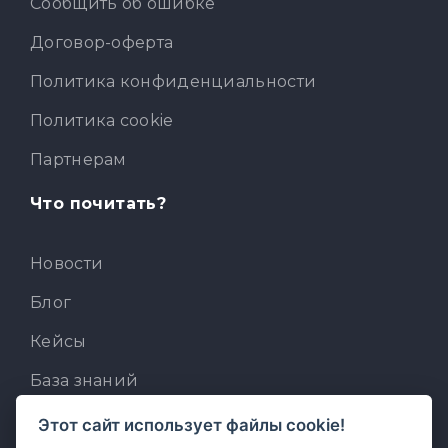
Сообщить об ошибке
Договор-оферта
Политика конфиденциальности
Политика cookie
Партнерам
Что почитать?
Новости
Блог
Кейсы
База знаний
Для разработчиков
Этот сайт использует файлы cookie!