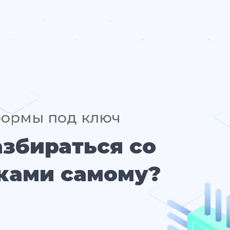
формы под ключ
азбираться со
ками самому?