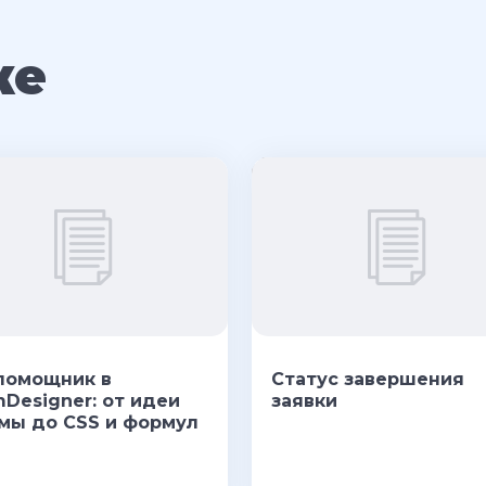
же
помощник в
Статус завершения
mDesigner: от идеи
заявки
мы до CSS и формул