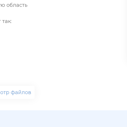
ую область
 так:
отр файлов