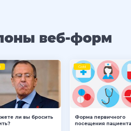
лоны веб-форм
d
Gold
жете ли вы бросить
Форма первичного
ить?
посещения пациент