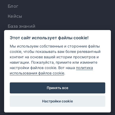
Блог
Кейсы
База знаний
Для разработчиков
Этот сайт использует файлы cookie!
Мы используем собственные и сторонние файлы
Встроенный AI-ассистент
cookie, чтобы показывать вам более релевантный
MCP для AI-клиентов
контент на основе вашей истории просмотров и
навигации. Пожалуйста, примите или измените
Отзывы и предложения
настройки файлов cookie. Вот наша
политика
использования файлов cookie
.
Принять все
Настройки cookie
© 2026 FormDesigner.ru