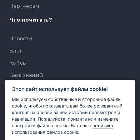
Партнерам
Что почитать?
Новости
Блог
Кейсы
База знаний
Для разработчиков
Этот сайт использует файлы cookie!
Мы используем собственные и сторонние файлы
Встроенный AI-ассистент
cookie, чтобы показывать вам более релевантный
MCP для AI-клиентов
контент на основе вашей истории просмотров и
навигации. Пожалуйста, примите или измените
Отзывы и предложения
настройки файлов cookie. Вот наша
политика
использования файлов cookie
.