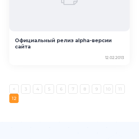
Официальный релиз alpha-версии
сайта
12.02.2013
<
3
4
5
6
7
8
9
10
11
12